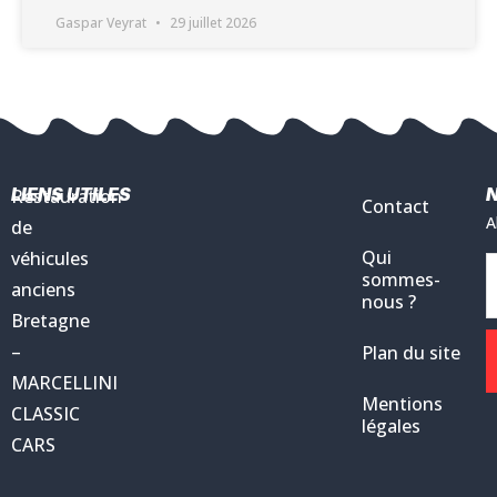
Gaspar Veyrat
29 juillet 2026
LIENS UTILES
Restauration
Contact
A
de
Qui
véhicules
sommes-
anciens
nous ?
Bretagne
–
Plan du site
MARCELLINI
Mentions
CLASSIC
légales
CARS