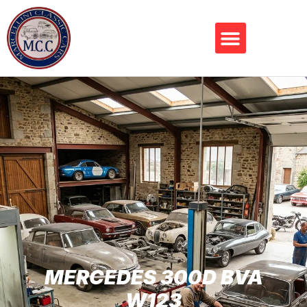
MERCEDES 300D BVA
W123