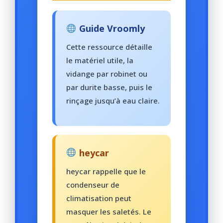
Guide Vroomly
Cette ressource détaille
le matériel utile, la
vidange par robinet ou
par durite basse, puis le
rinçage jusqu’à eau claire.
heycar
heycar rappelle que le
condenseur de
climatisation peut
masquer les saletés. Le