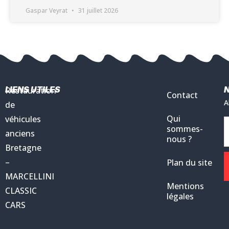
Gaspar Veyrat
31 juillet 2026
LIENS UTILES
Restauration
Contact
A
de
Qui
véhicules
sommes-
anciens
nous ?
Bretagne
–
Plan du site
MARCELLINI
Mentions
CLASSIC
légales
CARS