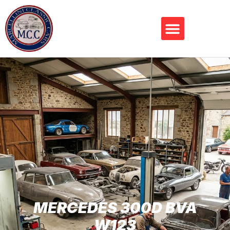
MERCEDES 300D BVA
W123